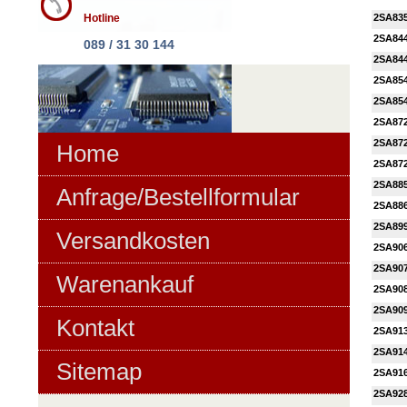
Hotline
2SA83
2SA84
089 / 31 30 144
2SA84
2SA85
2SA85
2SA87
2SA87
Home
2SA87
2SA88
Anfrage/Bestellformular
2SA88
2SA89
Versandkosten
2SA90
2SA90
Warenankauf
2SA90
2SA90
Kontakt
2SA91
2SA91
Sitemap
2SA91
2SA92