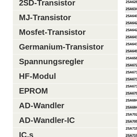
2SD-Transistor
2SA62
2SA63
MJ-Transistor
2SA64
2SA64
Mosfet-Transistor
2SA64
2SA64
2SA64
Germanium-Transistor
2SA64
2SA65
Spannungsregler
2SA67
2SA67
HF-Modul
2SA67
2SA67
EPROM
2SA67
2SA68
AD-Wandler
2SA68
2SA70
AD-Wandler-IC
2SA70
2SA71
IC,s
2SA71