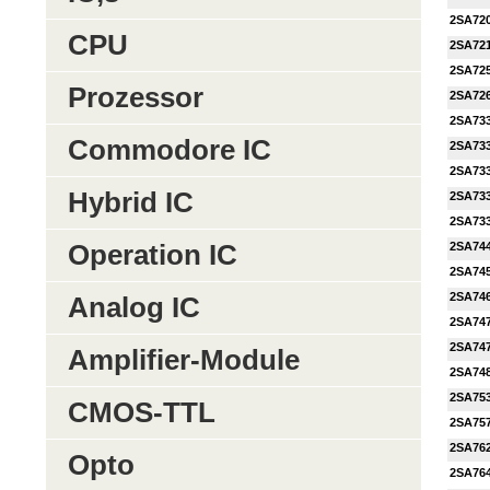
2SA72
CPU
2SA72
2SA72
Prozessor
2SA72
2SA73
Commodore IC
2SA73
2SA73
Hybrid IC
2SA73
2SA73
Operation IC
2SA74
2SA74
2SA74
Analog IC
2SA74
2SA74
Amplifier-Module
2SA74
2SA75
CMOS-TTL
2SA75
2SA76
Opto
2SA76