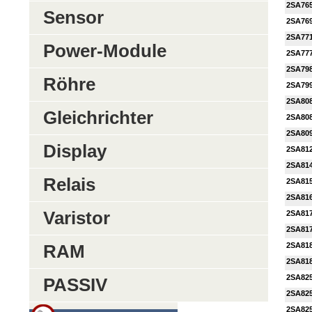
2SA76
Sensor
2SA76
2SA77
Power-Module
2SA77
2SA79
Röhre
2SA79
2SA80
Gleichrichter
2SA80
2SA80
Display
2SA81
2SA81
Relais
2SA81
2SA81
Varistor
2SA81
2SA81
2SA81
RAM
2SA81
2SA82
PASSIV
2SA82
2SA82