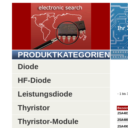
PRODUKTKATEGORIEN
Diode
HF-Diode
Leistungsdiode
- 1 bis
Thyristor
Bezei
2SA48
Thyristor-Module
2SA48
2SA49