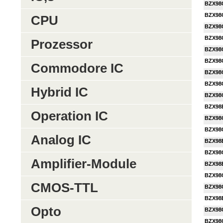
BZX98
BZX98
CPU
BZX98
BZX98
Prozessor
BZX98
BZX98
Commodore IC
BZX98
BZX98
Hybrid IC
BZX98
BZX98
Operation IC
BZX98
BZX98
Analog IC
BZX98
BZX98
Amplifier-Module
BZX98
BZX98
CMOS-TTL
BZX98
BZX98
Opto
BZX98
BZX98