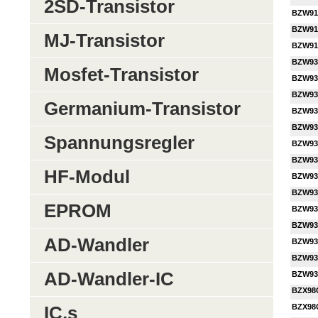
2SD-Transistor
BZW91
BZW91
MJ-Transistor
BZW91
BZW93
Mosfet-Transistor
BZW93
BZW93
Germanium-Transistor
BZW93
BZW93
Spannungsregler
BZW93
BZW93
HF-Modul
BZW93
BZW93
EPROM
BZW93
BZW93
AD-Wandler
BZW93
BZW93
AD-Wandler-IC
BZW93
BZX98
BZX98
IC,s