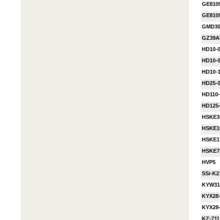
GE810
GE810
GMD3
GZ39A
HD10-
HD10-
HD10-
HD25-
HD110-
HD125
HSKE35
HSKE10
HSKE17
HSKE75
HVP5
SSi-K2
KYW31
KYX28
KYX28
KZ-711