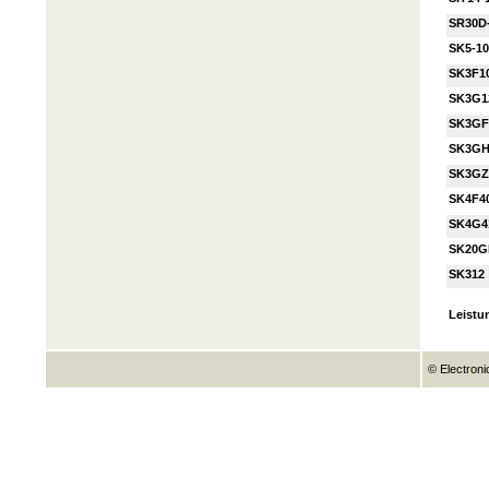
SR30D
SK5-10
SK3F1
SK3G1
SK3GF
SK3GH
SK3GZ
SK4F4
SK4G4
SK20G
SK312
Leistu
© Electroni