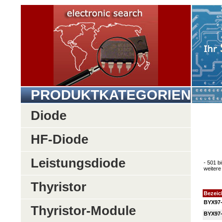
PRODUKTKATEGORIEN
Diode
HF-Diode
Leistungsdiode
- 501 b
weitere 
Thyristor
Bezei
BYX97
Thyristor-Module
BYX97