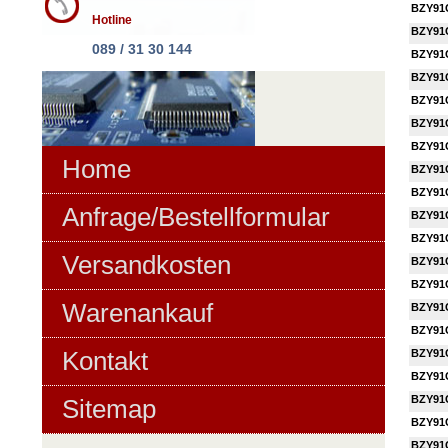
BZY91
Hotline
BZY91
089 / 31 30 144
BZY91
BZY91
BZY91
BZY91
BZY91
Home
BZY91
BZY91
Anfrage/Bestellformular
BZY91
BZY91
Versandkosten
BZY91
BZY91
Warenankauf
BZY91
BZY91
Kontakt
BZY91
BZY91
BZY91
Sitemap
BZY91
BZY91