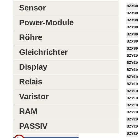
Sensor
BZX98
BZX98
Power-Module
BZX98
BZX98
BZX98
Röhre
BZX98
BZX98
Gleichrichter
BZY91
BZY91
Display
BZY91
BZY91
Relais
BZY91
BZY91
Varistor
BZY91
BZY91
RAM
BZY91
BZY91
PASSIV
BZY91
BZY91